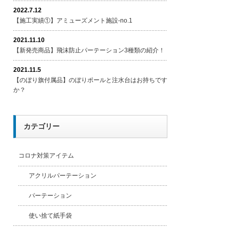
2022.7.12
【施工実績①】アミューズメント施設-no.1
2021.11.10
【新発売商品】飛沫防止パーテーション3種類の紹介！
2021.11.5
【のぼり旗付属品】のぼりポールと注水台はお持ちです
か？
カテゴリー
コロナ対策アイテム
アクリルパーテーション
パーテーション
使い捨て紙手袋