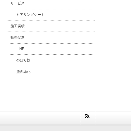
サービス
ヒアリングシート
施工実績
販売促進
LINE
のぼり旗
壁面緑化